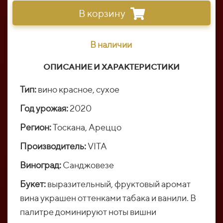
В корзину
В наличии
ОПИСАНИЕ И ХАРАКТЕРИСТИКИ
Тип:
вино красное, сухое
Год урожая:
2020
Регион:
Тоскана, Aреццо
Производитель:
VITA
Виноград:
Санджовезе
Букет:
выразительный, фруктовый аромат
вина украшен оттенками табака и ванили. В
палитре доминируют ноты вишни